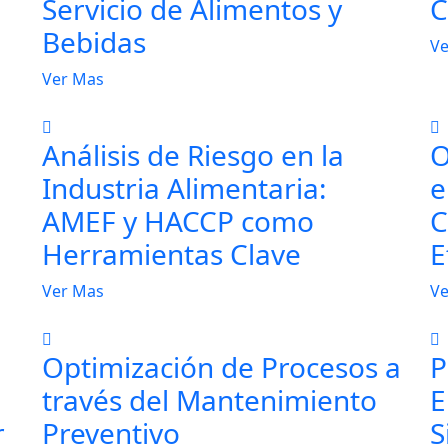
Servicio de Alimentos y
C
Bebidas
Ve
Ver Mas
Análisis de Riesgo en la
O
Industria Alimentaria:
e
AMEF y HACCP como
C
Herramientas Clave
E
Ver Mas
Ve
Optimización de Procesos a
P
través del Mantenimiento
E
r
Preventivo
S