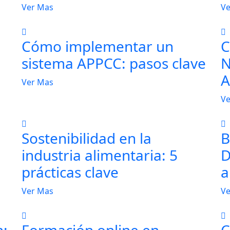
Ver Mas
Ve
Cómo implementar un
C
sistema APPCC: pasos clave
N
A
Ver Mas
Ve
Sostenibilidad en la
B
industria alimentaria: 5
D
prácticas clave
a
Ver Mas
Ve
n:
Formación online en
C