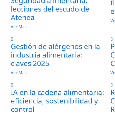
Seguridad alimentaria:
t
lecciones del escudo de
e
Atenea
Ve
Ver Mas
Gestión de alérgenos en la
P
industria alimentaria:
C
claves 2025
C
Ver Mas
Ve
a
IA en la cadena alimentaria:
R
eficiencia, sostenibilidad y
C
control
R