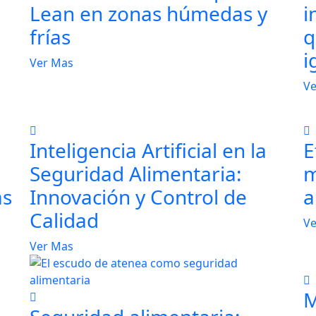
Lean en zonas húmedas y
i
frías
q
i
Ver Mas
Ve
Inteligencia Artificial en la
E
Seguridad Alimentaria:
m
as
Innovación y Control de
a
Calidad
Ve
Ver Mas
M