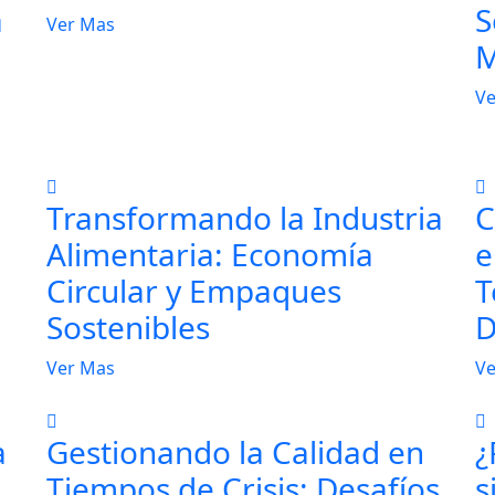
a
S
Ver Mas
M
Ve
a
Transformando la Industria
C
Alimentaria: Economía
e
Circular y Empaques
T
Sostenibles
D
Ver Mas
Ve
a
Gestionando la Calidad en
¿
Tiempos de Crisis: Desafíos,
s