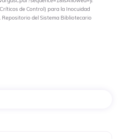
yvvargasc.pdf?sequence=1&isAllowed=y.
Críticos de Control) para la Inocuidad
 Repositorio del Sistema Bibliotecario