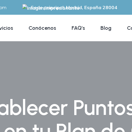
Sede principal: Madrid, España 28004
com
vicios
Conócenos
FAQ’s
Blog
C
blecer Puntos
s en tu Plan de