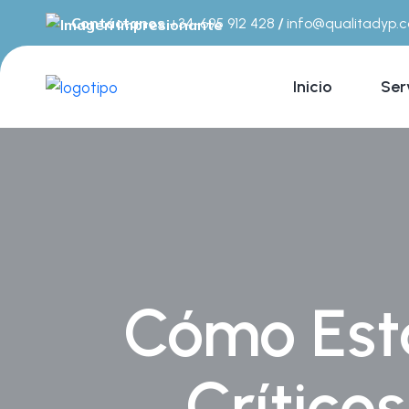
Contáctanos
/
+34-695 912 428
info@qualitadyp.
Inicio
Ser
Cómo Esta
Crítico