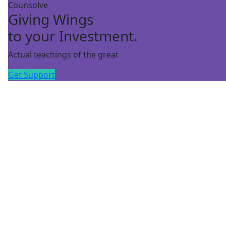
Counsolve
Giving Wings
to your Investment.
Actual teachings of the great
Get Support