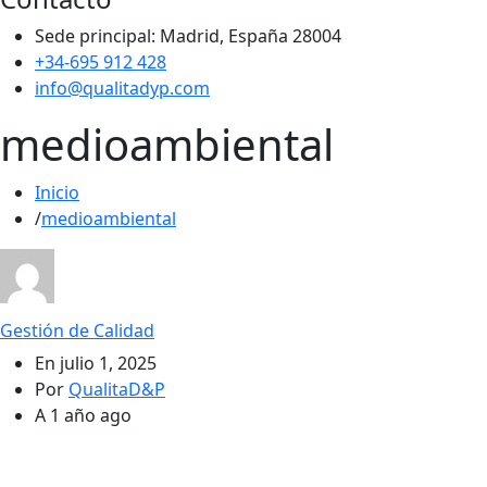
Sede principal: Madrid, España 28004
+34-695 912 428
info@qualitadyp.com
medioambiental
Inicio
medioambiental
Gestión de Calidad
En
julio 1, 2025
Por
QualitaD&P
A
1 año ago