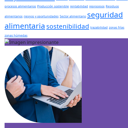
procesos alimentarios
Producción sostenible
rentabilidad
reprocesos
Residuos
seguridad
alimentarios
riesgos y oportunidades
Sector alimentario
alimentaria
sostenibilidad
trazabilidad
zonas frías
zonas húmedas