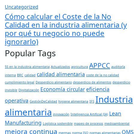
Uncategorized
Cómo calcular el Coste de la No
Calidad en la industria alimentaria (y
por qué tu negocio no puede
ignorarlo)
Popular Tags
APPCC
5S en la industria alimentaria
Actualizados
agricultura
auditoría
calidad alimentaria
interna
BRC
calidad
coste de la no calidad
cumplimiento legal
Desperdicio alimentario
desperdicio de alimentos
desperdicio
Economía circular
eficiencia
invisible
Digitalización
Industria
operativa
GestiónDeCalidad
higiene alimentaria
IFS
alimentaria
Lean
innovación
Inteligencia Artificial (IA)
Manufacturing
Logística sostenible
mapeo de procesos
medioambiental
mejora continua
OMS
mermas
norma ISO
normas alimentarias