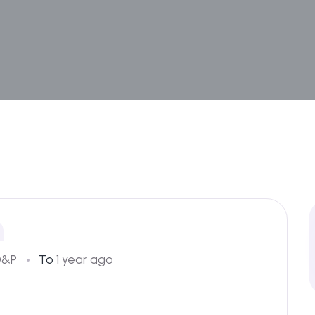
D&P
To
1 year ago