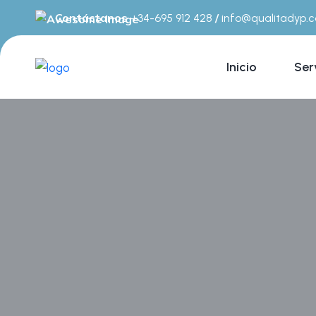
Contáctanos
/
+34-695 912 428
info@qualitadyp.
Inicio
Ser