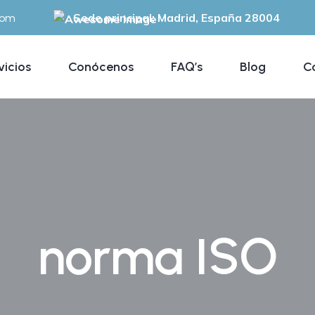
Sede principal: Madrid, España 28004
com
vicios
Conócenos
FAQ’s
Blog
C
norma ISO