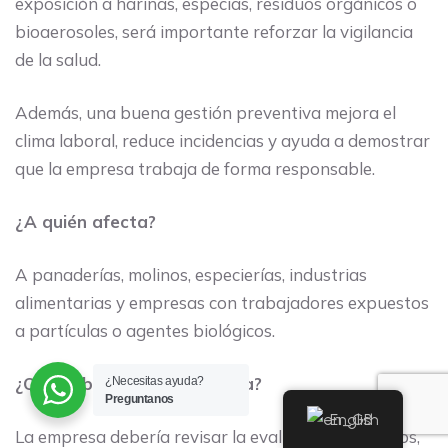
exposición a harinas, especias, residuos orgánicos o
bioaerosoles, será importante reforzar la vigilancia
de la salud.
Además, una buena gestión preventiva mejora el
clima laboral, reduce incidencias y ayuda a demostrar
que la empresa trabaja de forma responsable.
¿A quién afecta?
A panaderías, molinos, especierías, industrias
alimentarias y empresas con trabajadores expuestos
a partículas o agentes biológicos.
¿Qué debe hacer la empresa?
¿Necesitas ayuda?
Preguntanos
English
La empresa debería revisar la evaluación de riesgos,